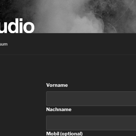
IO
sum
Leave
Vorname
this
field
blank
Nachname
Mobil
(optional)