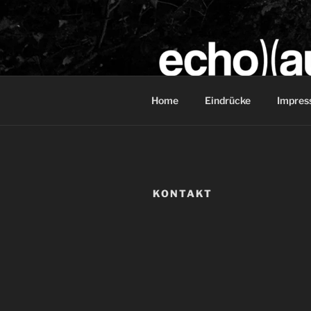
Skip
to
content
ECHO.AUD
Pro Audio Dienstleistungen
Home
Eindrücke
Impres
KONTAKT